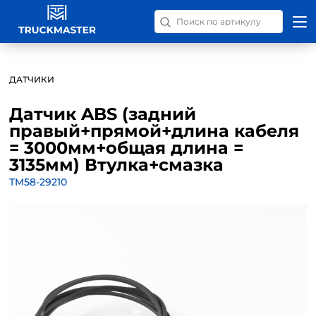
Поиск запчастей по номер
ДАТЧИКИ
Датчик ABS (задний
правый+прямой+длина кабеля
= 3000мм+общая длина =
3135мм) Втулка+смазка
TM58-29210