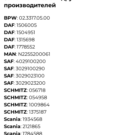
производителей
BPW
:
02.3317.05.00
DAF
:
1506005
DAF
:
1504951
DAF
:
1315698
DAF
:
1778552
MAN
:
N2255200061
SAF
:
4029100200
SAF
:
3029100290
SAF
:
3029023100
SAF
:
3029023200
SCHMITZ
:
056718
SCHMITZ
:
054958
SCHMITZ
:
1009864
SCHMITZ
:
1375187
Scania
:
1934568
Scania
:
2121865
Scania
:
1784588