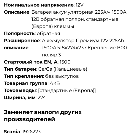
Номинальное напряжение
:
12V
Описание
:
Батарея аккумуляторная 225А/ч 1500А
12В обратная полярн. стандартные
(Европа) клеммы
Полярность
:
обратная
Расширенное
:
Аккумулятор Премиум 12V 225Ah
описание
1500A 518x274x237 Крепление B00
поляр.3
Стартовый ток EN, А
:
1500
Тип батареи
:
Ca/Ca (Кальциевые)
Тип крепления
:
без выступов
Товарная группа
:
АКБ
Токовыводы
:
[стандартные (Европа)]
Ширина, мм
:
274
Заменяет аналоги других
производителей
Scania
:
1926223