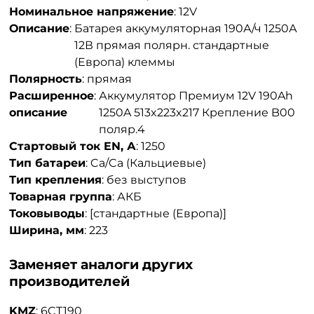
Номинальное напряжение
:
12V
Описание
:
Батарея аккумуляторная 190А/ч 1250А
12В прямая полярн. стандартные
(Европа) клеммы
Полярность
:
прямая
Расширенное
:
Аккумулятор Премиум 12V 190Ah
описание
1250A 513x223x217 Крепление B00
поляр.4
Стартовый ток EN, А
:
1250
Тип батареи
:
Ca/Ca (Кальциевые)
Тип крепления
:
без выступов
Товарная группа
:
АКБ
Токовыводы
:
[стандартные (Европа)]
Ширина, мм
:
223
Заменяет аналоги других
производителей
KMZ
:
6CT190