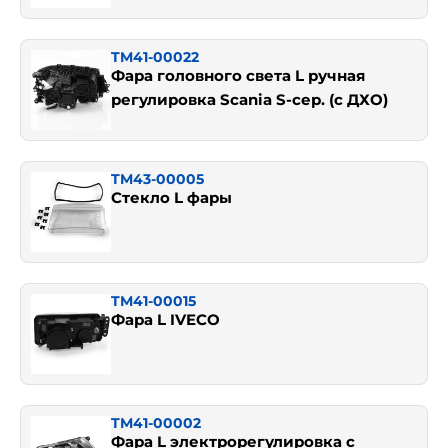
TM41-00022
Фара головного света L ручная
регулировка Scania S-сер. (с ДХО)
TM43-00005
Стекло L фары
TM41-00015
Фара L IVECO
TM41-00002
Фара L электрорегулировка с