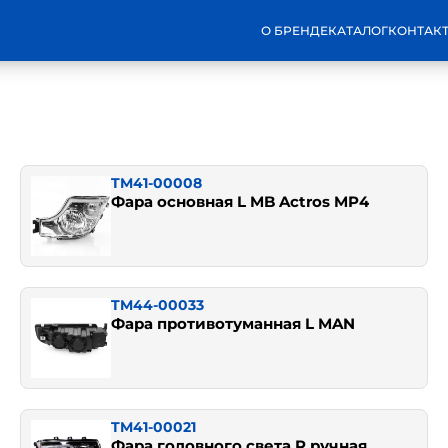
О БРЕНДЕ
КАТАЛОГ
КОНТАК
TM41-00008
Фара основная L MB Actros MP4
TM44-00033
Фара противотуманная L MAN
TM41-00021
Фара головного света R ручная