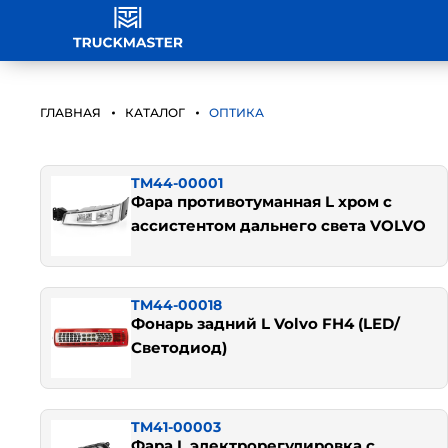
ГЛАВНАЯ
КАТАЛОГ
ОПТИКА
TM44-00001
Фара противотуманная L хром с
ассистентом дальнего света VOLVO
TM44-00018
Фонарь задний L Volvo FH4 (LED/
Светодиод)
TM41-00003
Фара L электрорегулировка с