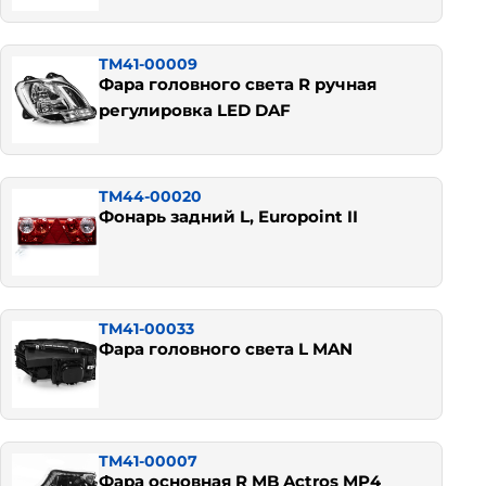
TM41-00009
Фара головного света R ручная
регулировка LED DAF
TM44-00020
Фонарь задний L, Europoint II
TM41-00033
Фара головного света L MAN
TM41-00007
Фара основная R MB Actros MP4