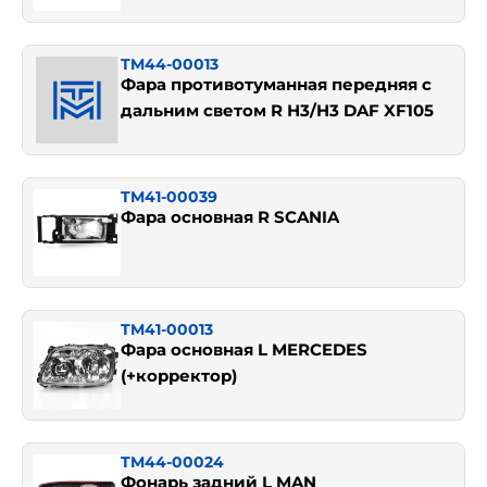
TM44-00013
Фара противотуманная передняя с
дальним светом R Н3/H3 DAF XF105
TM41-00039
Фара основная R SCANIA
TM41-00013
Фара основная L MERCEDES
(+корректор)
TM44-00024
Фонарь задний L MAN