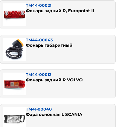
TM44-00021
Фонарь задний R, Europoint II
TM44-00043
Фонарь габаритный
TM44-00012
Фонарь задний R VOLVO
TM41-00040
Фара основная L SCANIA