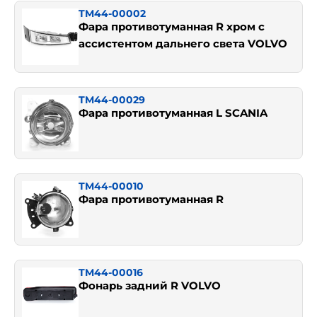
TM44-00002
Фара противотуманная R хром с
ассистентом дальнего света VOLVO
TM44-00029
Фара противотуманная L SCANIA
TM44-00010
Фара противотуманная R
TM44-00016
Фонарь задний R VOLVO