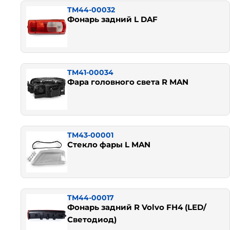
TM44-00032
Фонарь задний L DAF
TM41-00034
Фара головного света R MAN
TM43-00001
Стекло фары L MAN
TM44-00017
Фонарь задний R Volvo FH4 (LED/
Светодиод)