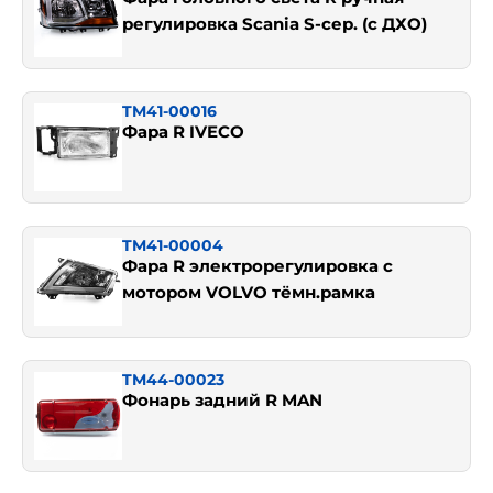
регулировка Scania S-сер. (с ДХО)
TM41-00016
Фара R IVECO
TM41-00004
Фара R электрорегулировка с
мотором VOLVO тёмн.рамка
TM44-00023
Фонарь задний R MAN