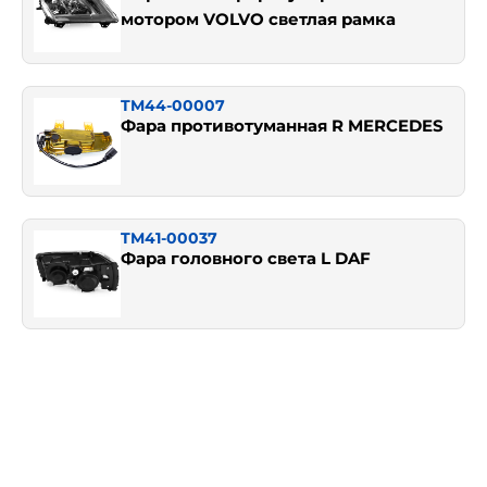
мотором VOLVO светлая рамка
TM44-00007
Фара противотуманная R MERCEDES
TM41-00037
Фара головного света L DAF