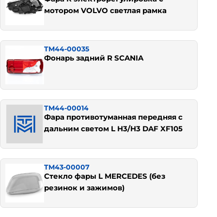
мотором VOLVO светлая рамка
TM44-00035
Фонарь задний R SCANIA
TM44-00014
Фара противотуманная передняя с
дальним светом L Н3/H3 DAF XF105
TM43-00007
Стекло фары L MERCEDES (без
резинок и зажимов)