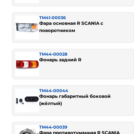
TM41-00036
Фара основная R SCANIA c
поворотником
TM44-00028
Фонарь задний R
TM44-00044
Фонарь габаритный боковой
(жёлтый)
TM44-00039
Фара противотуманная R SCANIA