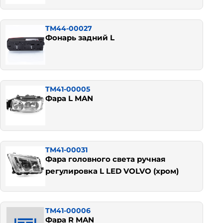
TM44-00027
Фонарь задний L
TM41-00005
Фара L MAN
TM41-00031
Фара головного света ручная
регулировка L LED VOLVO (хром)
TM41-00006
Фара R MAN