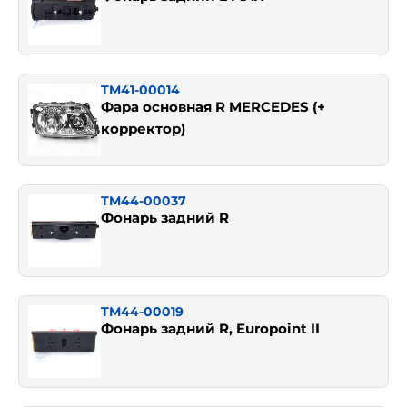
TM41-00014
Фара основная R MERCEDES (+
корректор)
TM44-00037
Фонарь задний R
TM44-00019
Фонарь задний R, Europoint II