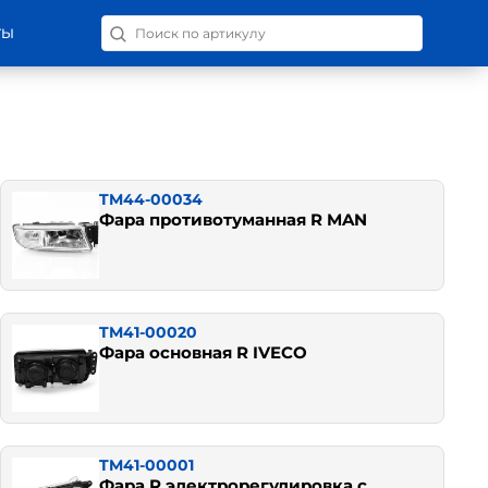
Поиск запчастей по номеру
ТЫ
TM44-00034
Фара противотуманная R MAN
TM41-00020
Фара основная R IVECO
TM41-00001
Фара R электрорегулировка с