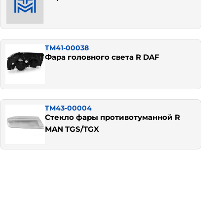
TM41-00038
Фара головного света R DAF
TM43-00004
Стекло фары противотуманной R
MAN TGS/TGX