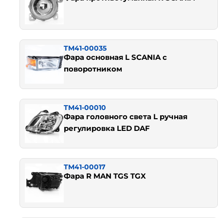
TM41-00035
Фара основная L SCANIA c
поворотником
TM41-00010
Фара головного света L ручная
регулировка LED DAF
TM41-00017
Фара R MAN TGS TGX