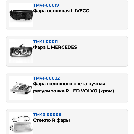
TM41-00019
Фара основная L IVECO
TM41-00011
Фара L MERCEDES
TM41-00032
Фара головного света ручная
регулировка R LED VOLVO (хром)
TM43-00006
Стекло R фары